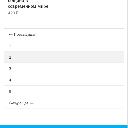
община в
современном мире
420 ₽
← Предыдущая
1
2
3
4
5
Следующая →