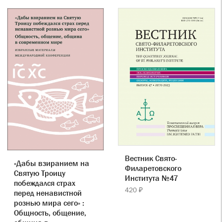
Вестник Свято-
«Дабы взиранием на
Филаретовского
Святую Троицу
Института №47
побеждался страх
420 ₽
перед ненавистной
рознью мира сего» :
Общность, общение,