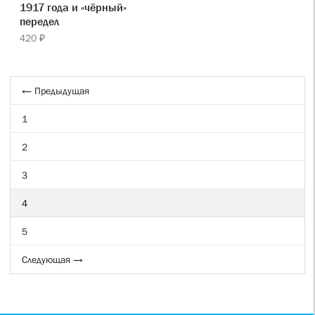
1917 года и «чёрный»
передел
420 ₽
← Предыдущая
1
2
3
4
5
Следующая →