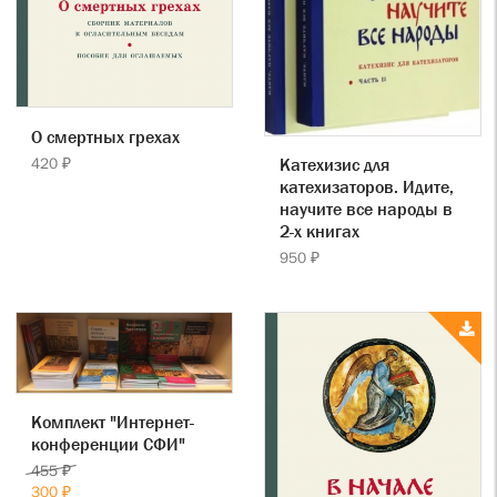
О смертных грехах
420 ₽
Катехизис для
катехизаторов. Идите,
научите все народы в
2-х книгах
950 ₽
Комплект "Интернет-
конференции СФИ"
455 ₽
300 ₽