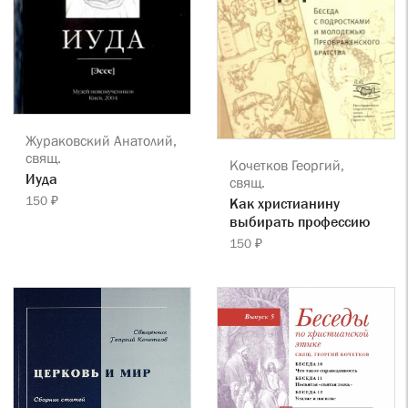
Жураковский Анатолий,
свящ.
Кочетков Георгий,
Иуда
свящ.
150 ₽
Как христианину
выбирать профессию
150 ₽