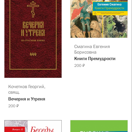
Смагина Евгения
Борисовна
Книги Премудрости
200 ₽
Кочетков Георгий,
свящ.
Вечерня и Утреня
200 ₽