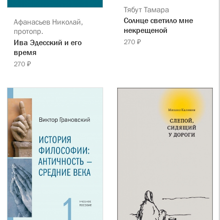
Тябут Тамара
Солнце светило мне
Афанасьев Николай,
некрещеной
протопр.
Ива Эдесский и его
270 ₽
время
270 ₽