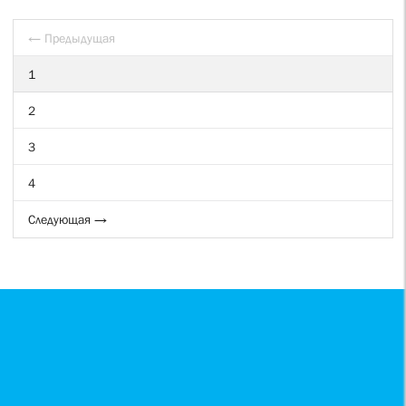
← Предыдущая
1
2
3
4
Следующая →