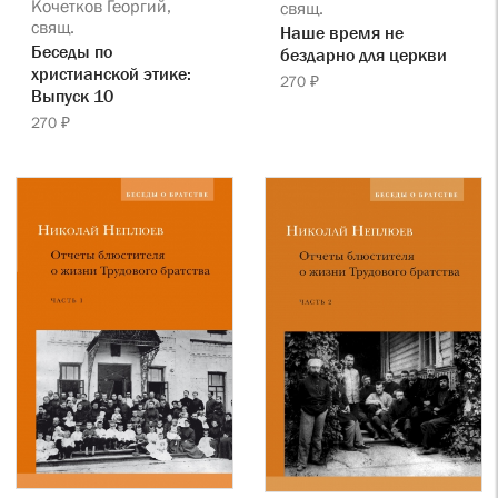
Кочетков Георгий,
свящ.
свящ.
Наше время не
Беседы по
бездарно для церкви
христианской этике:
270 ₽
Выпуск 10
270 ₽