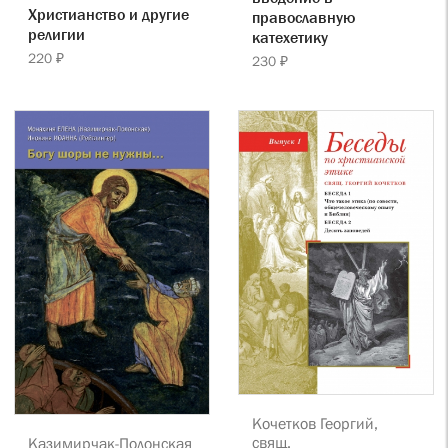
Христианство и другие
православную
религии
катехетику
220 ₽
230 ₽
Кочетков Георгий,
свящ.
Казимирчак-Полонская