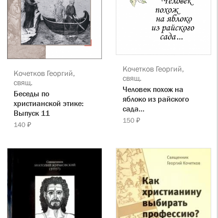
Кочетков Георгий,
Кочетков Георгий,
свящ.
свящ.
Человек похож на
Беседы по
яблоко из райского
христианской этике:
сада...
Выпуск 11
150 ₽
140 ₽