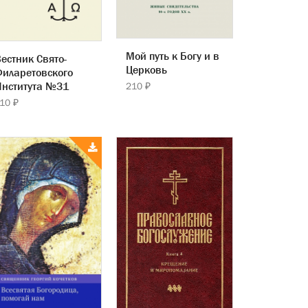
Мой путь к Богу и в
естник Свято-
Церковь
иларетовского
Института №31
210 ₽
10 ₽