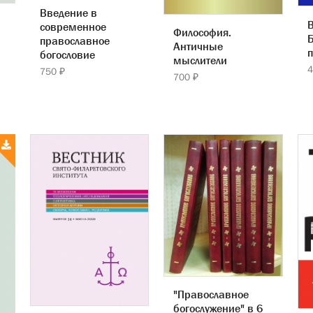
Введение в
В
современное
Философия.
Б
православное
Античные
богословие
мыслители
4
750 ₽
700 ₽
"Православное
богослужение" в 6