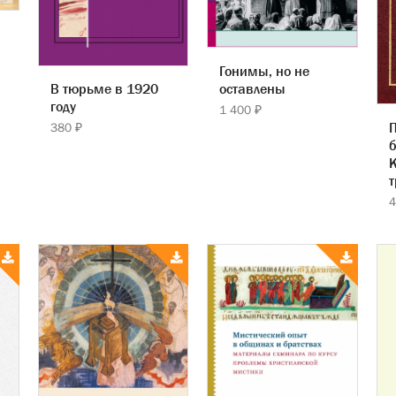
Гонимы, но не
оставлены
В тюрьме в 1920
году
1 400 ₽
380 ₽
б
К
4