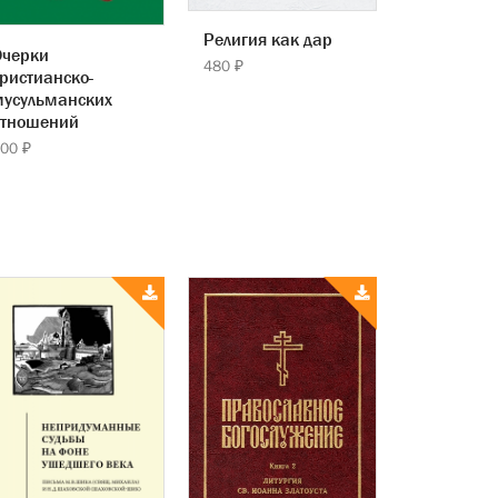
Религия как дар
Очерки
480 ₽
ристианско-
мусульманских
отношений
00 ₽