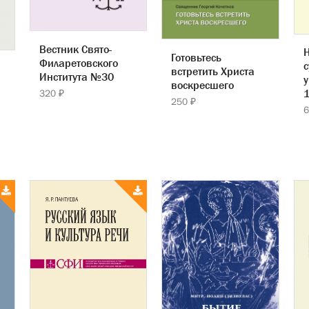
Вестник Свято-
Готовьтесь
Филаретовского
с
встретить Христа
Института №30
воскресшего
320 ₽
250 ₽
6