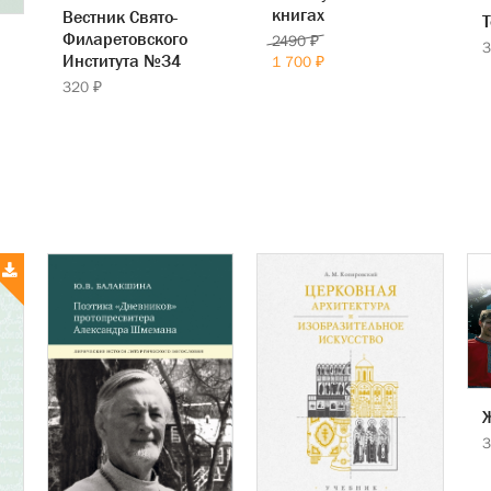
книгах
Вестник Свято-
Т
Филаретовского
2490 ₽
3
Института №34
1 700 ₽
320 ₽
Ж
3