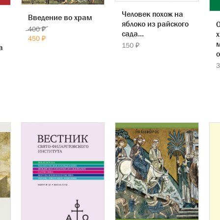
Человек похож на
Введение во храм
яблоко из райского
400 ₽
сада...
х
450 ₽
150 ₽
а
3