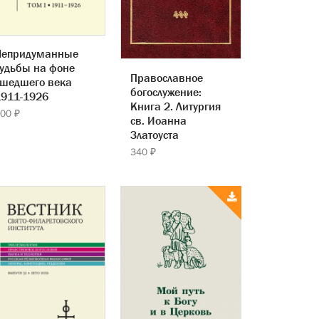
Непридуманные
удьбы на фоне
Православное
ушедшего века
богослужение:
1911-1926
Книга 2. Литургия
00 ₽
св. Иоанна
Златоуста
340 ₽