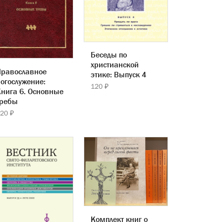
Беседы по
христианской
Православное
этике: Выпуск 4
огослужение:
120 ₽
нига 6. Основные
требы
20 ₽
Комплект книг о