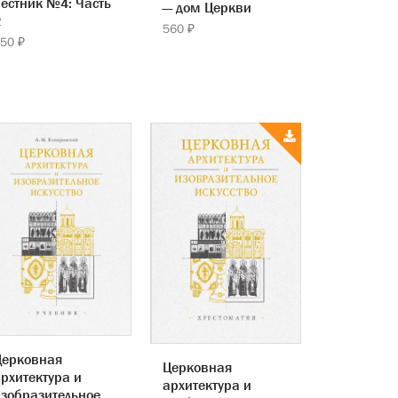
естник №4: Часть
— дом Церкви
2
560 ₽
50 ₽
Церковная
Церковная
рхитектура и
архитектура и
зобразительное