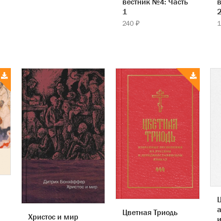
вестник №4: Часть
в
1
240 ₽
1
а
Цветная Триодь
Христос и мир
и