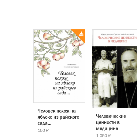
Человек похож на
Человеческие
яблоко из райского
ценности в
сада...
медицине
150 ₽
1 050 ₽