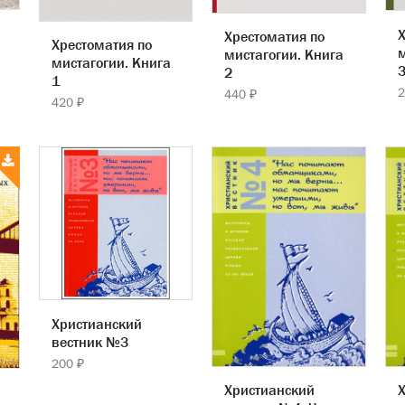
Х
Хрестоматия по
Хрестоматия по
м
мистагогии. Книга
мистагогии. Книга
2
1
2
440 ₽
420 ₽
Христианский
вестник №3
200 ₽
Христианский