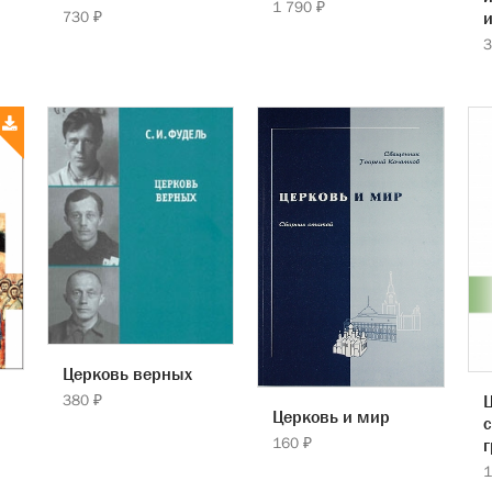
1 790 ₽
730 ₽
и
3
Церковь верных
380 ₽
Ц
Церковь и мир
с
160 ₽
1