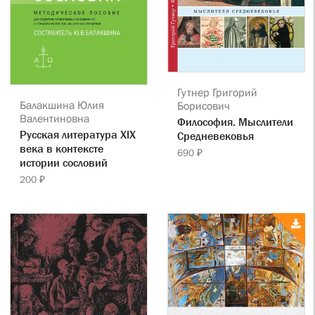
Гутнер Григорий
Балакшина Юлия
Борисович
Валентиновна
Философия. Мыслители
Русская литература ХIХ
Cредневековья
века в контексте
690 ₽
истории сословий
200 ₽