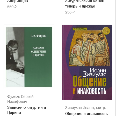
Аверинцев
Литургический канон
теперь и прежде
550 ₽
250 ₽
Фудель Сергей
Иосифович
Записки о литургии и
Зизиулас Иоанн, митр.
Церкви
Общение и инаковость