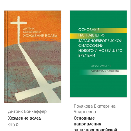
Полякова Екатерина
Дитрих Бонхёффер
Андреевна
Хождение вслед
Основные
направления
970 ₽
западноевропейской