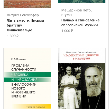
Мещеринов Пётр,
игумен
Дитрих Бонхёффер
Начало и становление
Жить вместе. Письма
европейской музыки
братству
Финкенвальде
1 000 ₽
1 300 ₽