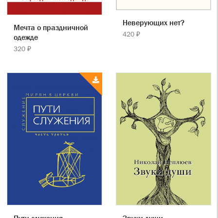
Неверующих нет?
Мечта о праздничной
420 ₽
одежде
320 ₽
Пути служения.
Звуки души