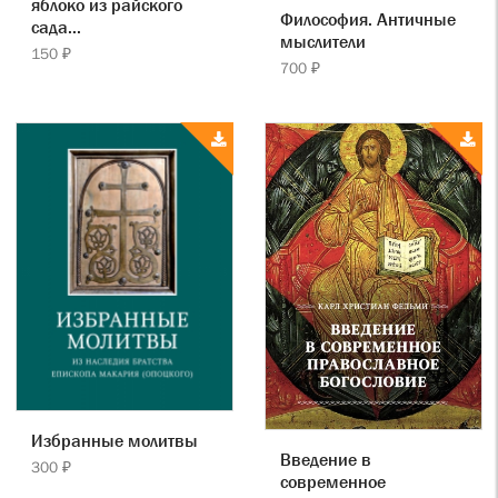
яблоко из райского
Философия. Античные
сада...
мыслители
150 ₽
700 ₽
Избранные молитвы
Введение в
300 ₽
современное