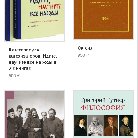
Октоих
Катехизис для
950 ₽
катехизаторов. Идите,
научите все народы в
2-х книгах
950 ₽